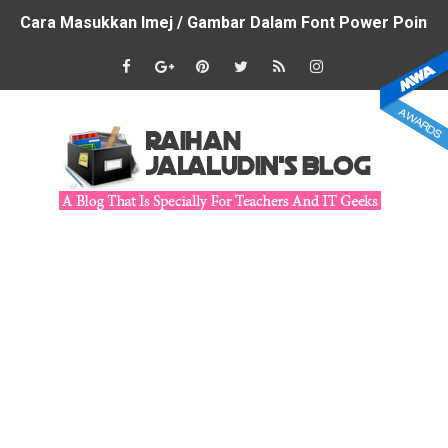
Cara Masukkan Imej / Gambar Dalam Font Power Point
Lembaran Aktiviti Kreatif BM BI
Cara Reset Link Preview Pada Telegram
Kandungan Fail Pemulihan Khas
Cara Menukar Warna Ikon Hitam / Putih Menjadi Warna 
DSKP for English - The Learning Standard Progression (
Cara Menghasilkan Photo Frame Dengan CANVA
Tips Untuk Menghasilkan Infografik Menarik & Relevan
Cara Untuk Membuka Semula Fail Microsoft Word / Excel
Cara Menghasilkan Lukisan Digital Yang Cantik