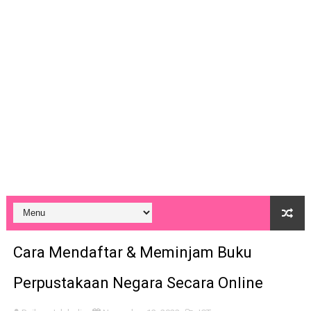
Pengalaman Cabut Kuku Kaki
Tutorial Pengisian Markah Ujian Akhir Sesi Akademik (U
Team Building PPD Kinta Utara
Cara Menghasilkan Animated Poster
20 Aplikasi Edit Video Yang Super Mudah di Telefon Pinta
Koleksi Lagu Latar Majlis - Background Music
Online Game - Be Internet Awesome
Digital Planner 2023 (Editable)
Cara Mendaftar & Meminjam Buku
Cara Mendaftar & Meminjam Buku Perpustakaan Negara
Perpustakaan Negara Secara Online
Cara Untuk Bantu Murid Faham Apa Yang Dibaca