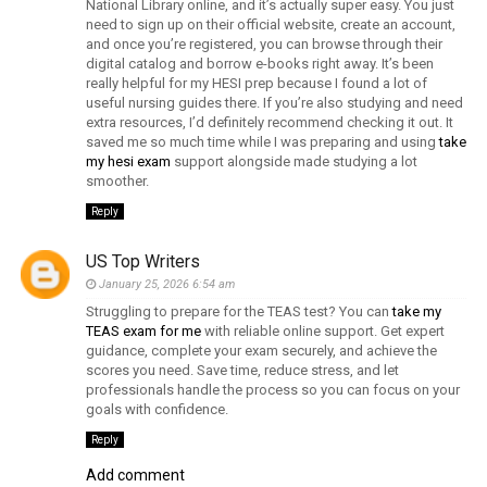
National Library online, and it’s actually super easy. You just
need to sign up on their official website, create an account,
and once you’re registered, you can browse through their
digital catalog and borrow e-books right away. It’s been
really helpful for my HESI prep because I found a lot of
useful nursing guides there. If you’re also studying and need
extra resources, I’d definitely recommend checking it out. It
saved me so much time while I was preparing and using
take
my hesi exam
support alongside made studying a lot
smoother.
Reply
US Top Writers
January 25, 2026 6:54 am
Struggling to prepare for the TEAS test? You can
take my
TEAS exam for me
with reliable online support. Get expert
guidance, complete your exam securely, and achieve the
scores you need. Save time, reduce stress, and let
professionals handle the process so you can focus on your
goals with confidence.
Reply
Add comment