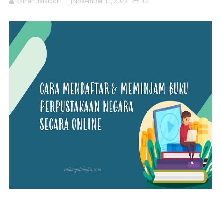
Raihan Jalaludin
November 13, 2022
ICT
Cara Menukar Paparan Laptop / Microsoft Office Ke Mo
Template Media Sosial Untuk Digunakan Semasa PdP
Cara Untuk Sign Out Akaun Google Satu Per Satu
Cara Untuk Letak Timer Dalam Slaid
Cara Menambah Kod Warna dalam Canva, Power Point dl