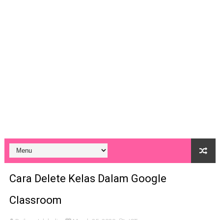
Pengalaman Cabut Kuku Kaki
Tutorial Pengisian Markah Ujian Akhir Sesi Akademik (U
Team Building PPD Kinta Utara
Cara Menghasilkan Animated Poster
20 Aplikasi Edit Video Yang Super Mudah di Telefon Pinta
Koleksi Lagu Latar Majlis - Background Music
Online Game - Be Internet Awesome
Digital Planner 2023 (Editable)
Cara Delete Kelas Dalam Google
Cara Mendaftar & Meminjam Buku Perpustakaan Negara
Classroom
Cara Untuk Bantu Murid Faham Apa Yang Dibaca