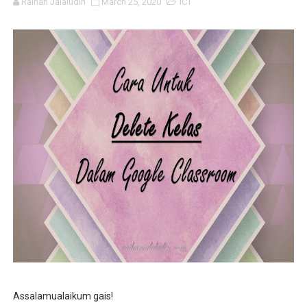
Raihan Jalaludin
March 25, 2020
ICT
Cara Menukar Paparan Laptop / Microsoft Office Ke Mo
Template Media Sosial Untuk Digunakan Semasa PdP
Cara Untuk Sign Out Akaun Google Satu Per Satu
Cara Untuk Letak Timer Dalam Slaid
Cara Menambah Kod Warna dalam Canva, Power Point dl
Assalamualaikum gais!