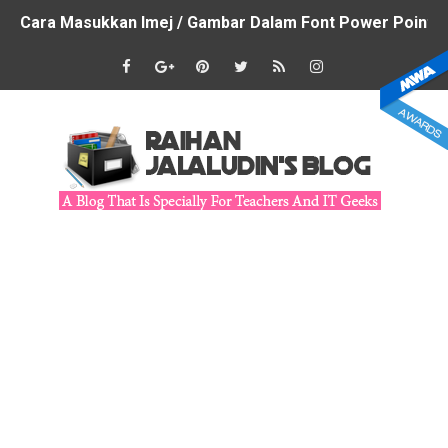
Cara Masukkan Imej / Gambar Dalam Font Power Point
Lembaran Aktiviti Kreatif BM BI
Cara Reset Link Preview Pada Telegram
Kandungan Fail Pemulihan Khas
Cara Menukar Warna Ikon Hitam / Putih Menjadi Warna 
DSKP for English - The Learning Standard Progression (
Cara Menghasilkan Photo Frame Dengan CANVA
Tips Untuk Menghasilkan Infografik Menarik & Relevan
Cara Untuk Membuka Semula Fail Microsoft Word / Excel
Cara Menghasilkan Lukisan Digital Yang Cantik